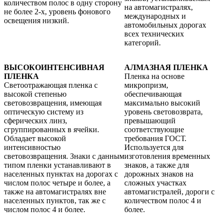
количеством полос в одну сторону
на автомагистралях,
не более 2-х, уровень фонового
международных и
освещения низкий.
автомобильных дорогах
всех технических
категорий.
ВЫСОКОИНТЕНСИВНАЯ
АЛМАЗНАЯ ПЛЕНКА
ПЛЕНКА
Пленка на основе
Светоотражающая пленка с
микропризм,
высокой степенью
обеспечивающая
световозвращения, имеющая
максимально высокий
оптическую систему из
уровень световозврата,
сферических линз,
превышающий
сгруппированных в ячейки.
соответствующие
Обладает высокой
требования ГОСТ.
интенсивностью
Используется для
световозвращения. Знаки с данным
изготовления временных
типом пленки устанавливают в
знаков, а также для
населенных пунктах на дорогах с
дорожных знаков на
числом полос четыре и более, а
сложных участках
также на автомагистралях вне
автомагистралей, дороги с
населенных пунктов, так же с
количеством полос 4 и
числом полос 4 и более.
более.