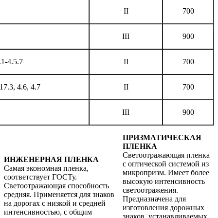
II
700
III
900
.1-4.5.7
II
700
17.3, 4.6, 4.7
II
700
III
900
ПРИЗМАТИЧЕСКАЯ
ПЛЕНКА
Светоотражающая пленка
ИНЖЕНЕРНАЯ ПЛЕНКА
с оптической системой из
Самая экономная пленка,
микропризм. Имеет более
соответствует ГОСТу.
высокую интенсивность
Светоотражающая способность
светоотражения.
средняя. Применяется для знаков
Предназначена для
на дорогах с низкой и средней
изготовления дорожных
интенсивностью, с общим
знаков, устанавливаемых