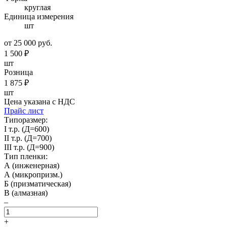
круглая
Единица измерения
шт
от 25 000 руб.
1 500
₽
шт
Розница
1 875
₽
шт
Цена указана с НДС
Прайс лист
Типоразмер:
I т.р. (Д=600)
II т.р. (Д=700)
III т.р. (Д=900)
Тип пленки:
А (инженерная)
А (микропризм.)
Б (призматическая)
В (алмазная)
–
+