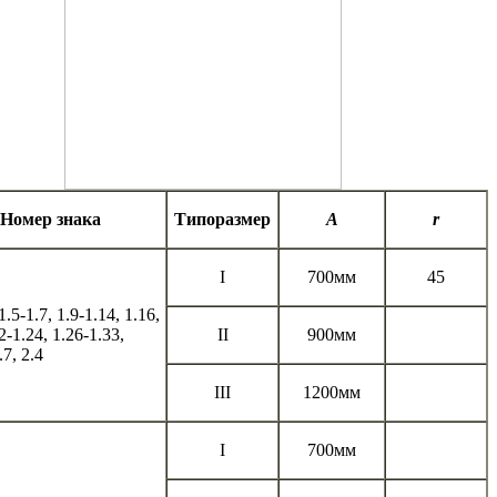
Номер знака
Типоразмер
А
r
I
700мм
45
 1.5-1.7, 1.9-1.14, 1.16,
2-1.24, 1.26-1.33,
II
900мм
.7, 2.4
III
1200мм
I
700мм