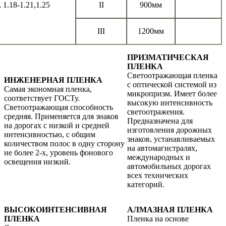
, 1.18-1.21,1.25
II
900мм
III
1200мм
ПРИЗМАТИЧЕСКАЯ
ПЛЕНКА
Светоотражающая пленка
ИНЖЕНЕРНАЯ ПЛЕНКА
с оптической системой из
Самая экономная пленка,
микропризм. Имеет более
соответствует ГОСТу.
высокую интенсивность
Светоотражающая способность
светоотражения.
средняя. Применяется для знаков
Предназначена для
на дорогах с низкой и средней
изготовления дорожных
интенсивностью, с общим
знаков, устанавливаемых
количеством полос в одну сторону
на автомагистралях,
не более 2-х, уровень фонового
международных и
освещения низкий.
автомобильных дорогах
всех технических
категорий.
ВЫСОКОИНТЕНСИВНАЯ
АЛМАЗНАЯ ПЛЕНКА
ПЛЕНКА
Пленка на основе