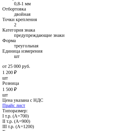
0,8-1 мм
Отбортовка
двойная
Точки крепления
2
Категория знака
предупреждающие знаки
Форма
треугольная
Единица измерения
шт
от 25 000 руб.
1 200
₽
шт
Розница
1 500
₽
шт
Цена указана с НДС
Прайс лист
Типоразмер:
I т.р. (А=700)
II т.р. (А=900)
III т.р. (А=1200)