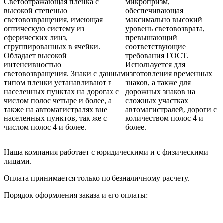
Светоотражающая пленка с
микропризм,
высокой степенью
обеспечивающая
световозвращения, имеющая
максимально высокий
оптическую систему из
уровень световозврата,
сферических линз,
превышающий
сгруппированных в ячейки.
соответствующие
Обладает высокой
требования ГОСТ.
интенсивностью
Используется для
световозвращения. Знаки с данным
изготовления временных
типом пленки устанавливают в
знаков, а также для
населенных пунктах на дорогах с
дорожных знаков на
числом полос четыре и более, а
сложных участках
также на автомагистралях вне
автомагистралей, дороги с
населенных пунктов, так же с
количеством полос 4 и
числом полос 4 и более.
более.
Наша компания работает с юридическими и с физическими
лицами.
Оплата принимается только по безналичному расчету.
Порядок оформления заказа и его оплаты: