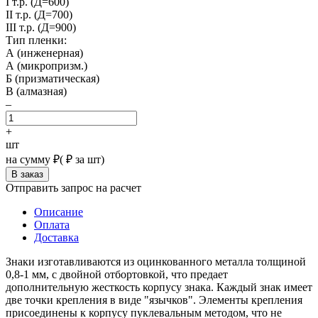
I т.р. (Д=600)
II т.р. (Д=700)
III т.р. (Д=900)
Тип пленки:
А (инженерная)
А (микропризм.)
Б (призматическая)
В (алмазная)
–
+
шт
на сумму
₽
(
₽ за шт)
Отправить запрос на расчет
Описание
Оплата
Доставка
Знаки изготавливаются из оцинкованного металла толщиной
0,8-1 мм, с двойной отбортовкой, что предает
дополнительную жесткость корпусу знака. Каждый знак имеет
две точки крепления в виде "язычков". Элементы крепления
присоединены к корпусу пуклевальным методом, что не