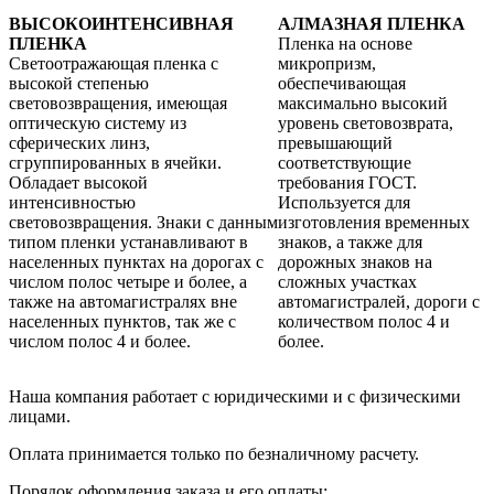
ВЫСОКОИНТЕНСИВНАЯ
АЛМАЗНАЯ ПЛЕНКА
ПЛЕНКА
Пленка на основе
Светоотражающая пленка с
микропризм,
высокой степенью
обеспечивающая
световозвращения, имеющая
максимально высокий
оптическую систему из
уровень световозврата,
сферических линз,
превышающий
сгруппированных в ячейки.
соответствующие
Обладает высокой
требования ГОСТ.
интенсивностью
Используется для
световозвращения. Знаки с данным
изготовления временных
типом пленки устанавливают в
знаков, а также для
населенных пунктах на дорогах с
дорожных знаков на
числом полос четыре и более, а
сложных участках
также на автомагистралях вне
автомагистралей, дороги с
населенных пунктов, так же с
количеством полос 4 и
числом полос 4 и более.
более.
Наша компания работает с юридическими и с физическими
лицами.
Оплата принимается только по безналичному расчету.
Порядок оформления заказа и его оплаты: