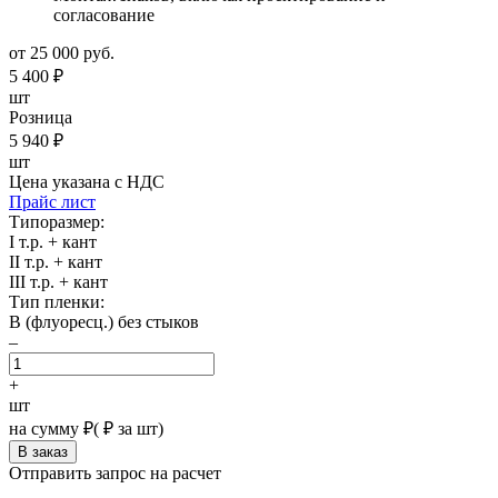
согласование
от 25 000 руб.
5 400
₽
шт
Розница
5 940
₽
шт
Цена указана с НДС
Прайс лист
Типоразмер:
I т.р. + кант
II т.р. + кант
III т.р. + кант
Тип пленки:
В (флуоресц.) без стыков
–
+
шт
на сумму
₽
(
₽ за шт)
Отправить запрос на расчет