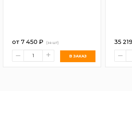
от
7 450
₽
35 21
(за шт)
–
+
–