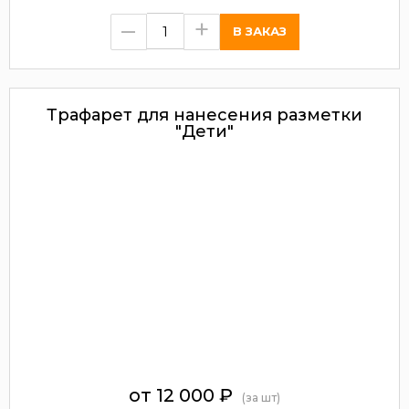
–
+
Трафарет для нанесения разметки
"Дети"
от 12 000
₽
(за шт)