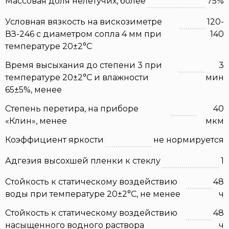
Массовая доля нелетучих, более
75%
Условная вязкость на вискозиметре
120-
ВЗ-246 с диаметром сопла 4 мм при
140
температуре 20±2°С
Время высыхания до степени 3 при
3
температуре 20±2°С и влажности
мин
65±5%, менее
Степень перетира, на приборе
40
«Клин», менее
мкм
Коэффициент яркости
не нормируется
Адгезия высохшей пленки к стеклу
1
Стойкость к статическому воздействию
48
воды при температуре 20±2°С, не менее
ч
Стойкость к статическому воздействию
48
насыщенного водного раствора
ч