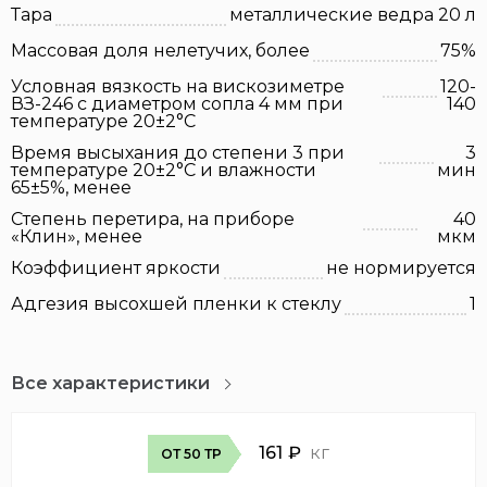
Тара
металлические ведра 20 л
Массовая доля нелетучих, более
75%
Условная вязкость на вискозиметре
120-
ВЗ-246 с диаметром сопла 4 мм при
140
температуре 20±2°С
Время высыхания до степени 3 при
3
температуре 20±2°С и влажности
мин
65±5%, менее
Степень перетира, на приборе
40
«Клин», менее
мкм
Коэффициент яркости
не нормируется
Адгезия высохшей пленки к стеклу
1
Все характеристики
161
₽
кг
ОТ 50 ТР